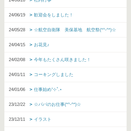
24/06/19
歓迎会をしました！
24/05/28
☆航空自衛隊 美保基地 航空祭(*^-^*)☆
24/04/15
お花見♪
24/02/08
今年もたくさん咲きました！
24/01/11
コーキングしました
24/01/06
仕事始め⁺⊹˚.⋆
23/12/22
☆パパのお仕事(*^-^*)☆
23/12/11
イラスト