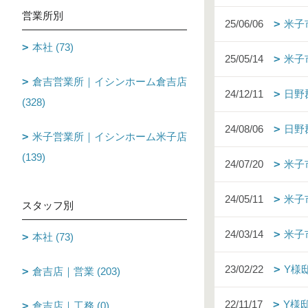
営業所別
25/06/06
米子
本社 (73)
25/05/14
米子
倉吉営業所｜イシンホーム倉吉店
24/12/11
日野
(328)
24/08/06
日野
米子営業所｜イシンホーム米子店
(139)
24/07/20
米子
24/05/11
米子
スタッフ別
24/03/14
米子
本社 (73)
23/02/22
Y様
倉吉店｜営業 (203)
22/11/17
Y様
倉吉店｜工務 (0)