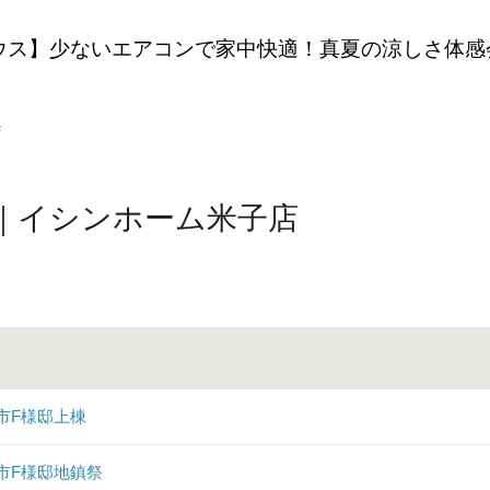
ウス】少ないエアコンで家中快適！真夏の涼しさ体感
店
｜イシンホーム米子店
市F様邸上棟
市F様邸地鎮祭