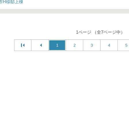
市H様邸上棟
1ページ （全7ページ中）
1
2
3
4
5