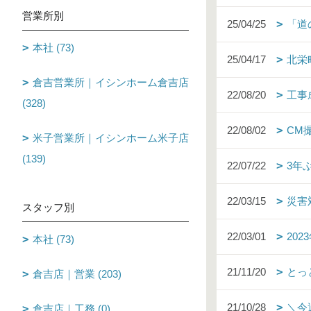
営業所別
25/04/25
「道
本社 (73)
25/04/17
北栄
倉吉営業所｜イシンホーム倉吉店
22/08/20
工事
(328)
22/08/02
CM
米子営業所｜イシンホーム米子店
(139)
22/07/22
3年
22/03/15
災害
スタッフ別
22/03/01
20
本社 (73)
21/11/20
とっ
倉吉店｜営業 (203)
21/10/28
＼今
倉吉店｜工務 (0)