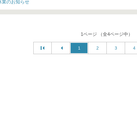
休業のお知らせ
1ページ （全4ページ中）
1
2
3
4