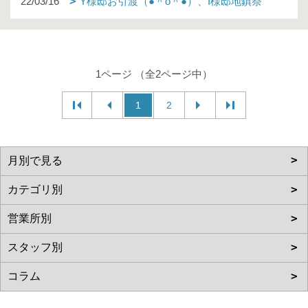
22/03/16
Y様邸お引渡（●＾o＾●）、I様邸地鎮祭
1ページ （全2ページ中）
1
2