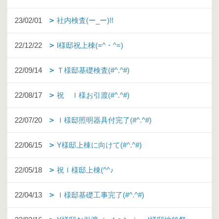
23/02/01
社内検査(ー_ー)!!
22/12/22
I様邸祝上棟(=^・^=)
22/09/14
Ｔ様邸基礎検査(#^.^#)
22/08/17
祝 Ｉ様お引渡(#^.^#)
22/07/20
Ｉ様邸照明器具付完了(#^.^#)
22/06/15
Y様邸上棟に向けて(#^.^#)
22/05/18
祝Ｉ様邸上棟(^^♪
22/04/13
Ｉ様邸基礎工事完了(#^.^#)