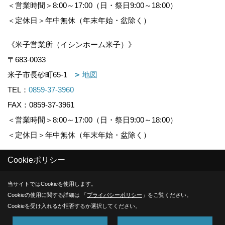
＜営業時間＞8:00～17:00（日・祭日9:00～18:00）
＜定休日＞年中無休（年末年始・盆除く）
《米子営業所（イシンホーム米子）》
〒683-0033
米子市長砂町65-1
地図
TEL：
0859-37-3960
FAX：0859-37-3961
＜営業時間＞8:00～17:00（日・祭日9:00～18:00）
＜定休日＞年中無休（年末年始・盆除く）
Cookieポリシー
Copyright (c) KOUNOGUMI. All Rights Reserved.
当サイトではCookieを使用します。
Produced by
ゴデスクリエイト
Cookieの使用に関する詳細は 「
プライバシーポリシー
」をご覧ください。
Cookieを受け入れるか拒否するか選択してください。