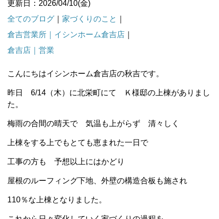
更新日：2026/04/10(金)
全てのブログ
｜
家づくりのこと
｜
倉吉営業所｜イシンホーム倉吉店
｜
倉吉店｜営業
こんにちはイシンホーム倉吉店の秋吉です。
昨日 6/14（木）に北栄町にて Ｋ様邸の上棟がありまし
た。
梅雨の合間の晴天で 気温も上がらず 清々しく
上棟をする上でもとても恵まれた一日で
工事の方も 予想以上にはかどり
屋根のルーフィング下地、外壁の構造合板も施され
110％な上棟となりました。
これから日々変化していく家づくりの過程を