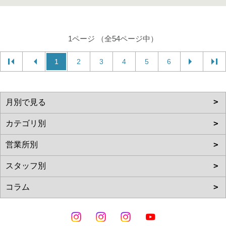
1ページ （全54ページ中）
1
2
3
4
5
6