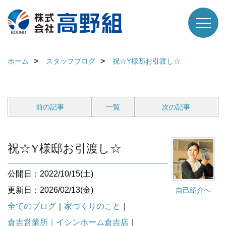
ホーム
スタッフブログ
祝☆Y様邸お引渡し☆
前の記事
一覧
次の記事
祝☆Y様邸お引渡し☆
公開日：2022/10/15(土)
更新日：2026/02/13(金)
自己紹介へ
全てのブログ
｜
家づくりのこと
｜
倉吉営業所｜イシンホーム倉吉店
｜