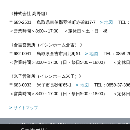
《株式会社 高野組》
〒689-2501
鳥取県東伯郡琴浦町赤碕817-7
地図
TEL
＜営業時間＞8:00～17:00
＜定休日＞土・日・祝
《倉吉営業所（イシンホーム倉吉） 》
〒682-0041
鳥取県倉吉市河北町91
地図
TEL：
0858-2
＜営業時間＞8:00～17:00（日・祭日9:00～18:00）
＜定休日
《米子営業所（イシンホーム米子）》
〒683-0033
米子市長砂町65-1
地図
TEL：
0859-37-39
＜営業時間＞8:00～17:00（日・祭日9:00～18:00）
＜定休日
サイトマップ
Copyright (c) KOUNOGUMI. All Rights Reserved.
|
Produced by
ゴデス