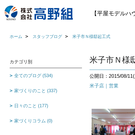
【平屋モデルハ
ホーム
スタッフブログ
米子市Ｎ様邸起工式
米子市Ｎ様
カテゴリ別
全てのブログ (534)
公開日：2015/08/11(
米子店｜営業
家づくりのこと (337)
日々のこと (177)
家づくりコラム (0)