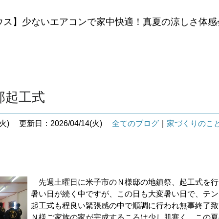
ウス】少ないエアコンで家中快適！真夏の涼しさ体感
邸起工式
火)
更新日：2026/04/14(火)
全てのブログ
｜
家づくりのこ
先週土曜日に米子市のＮ様邸の地鎮祭、起工式を行
暑い日が続く中ですが、この日も大変暑い日で、テン
起工式も程良い緊張感の中で順調に行われ無事終了致
Ｎ様ご家族の家が完成するころは少し肌寒く、この夏