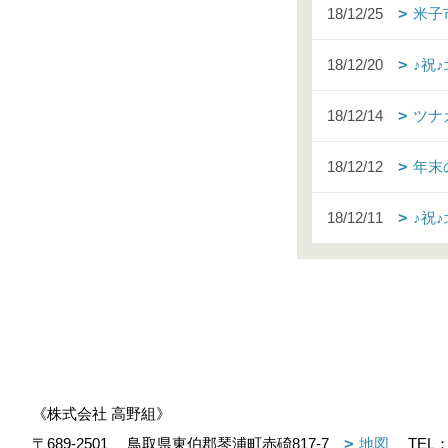
18/12/25
米子
18/12/20
♪祝
18/12/14
ツナ
18/12/12
年末
18/12/11
♪祝
《株式会社 高野組》
〒689-2501
鳥取県東伯郡琴浦町赤碕817-7
地図
TEL