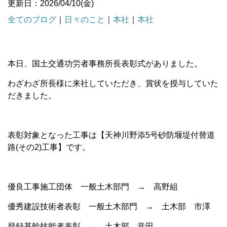
更新日：2026/04/10(金)
全てのブログ
｜
日々のこと
｜
本社
｜
本社
本日、国土交通功労者事務所長表彰式がありました。
わざわざ所長様に来社していただき、賞状を授与していた
だきました。
表彰対象となった工事は【天神川野添5号砂防堰堤付替道
路(その2)工事】です。
優良工事施工団体 一般土木部門 → 高野組
優秀建設技術者表彰 一般土木部門 → 土木部 市澤
登録基幹技能者表彰 → 土木部 音田