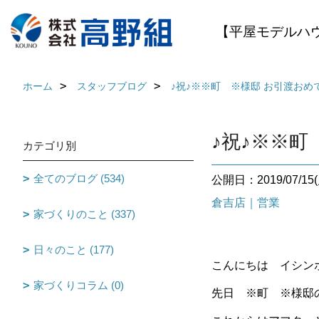
【平屋モデルハ
ホーム
スタッフブログ
♪祝♪※※町 ※様邸 お引渡おめ
♪祝♪※※
カテゴリ別
全てのブログ (534)
公開日：2019/07/15(
倉吉店｜営業
家づくりのこと (337)
日々のこと (177)
こんにちは イシン
家づくりコラム (0)
先日 ※町 ※様邸