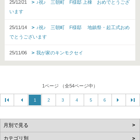
25/12/21
♪祝♪ 三朝町 F様邸 上棟 おめでとうござ
います
25/11/14
♪祝♪ 三朝町 F様邸 地鎮祭・起工式おめ
でとうございます
25/11/06
我が家のキンモクセイ
1ページ （全54ページ中）
1
2
3
4
5
6