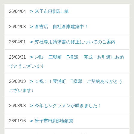
26/04/04
米子市F様邸上棟
26/04/03
倉吉店 自社倉庫建築中！
26/04/01
弊社専用請求書の修正についてのご案内
26/03/31
♪祝♪ 三朝町 F様邸 完成・お引渡しおめ
でとうございます
26/03/19
☆祝！！琴浦町 T様邸 ご契約ありがとう
ございます♪
26/03/03
今年もシクラメンが咲きました！
26/01/16
米子市F様邸地鎮祭