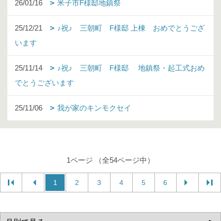
26/01/16
米子市F様邸地鎮祭
25/12/21
♪祝♪ 三朝町 F様邸 上棟 おめでとうござ
います
25/11/14
♪祝♪ 三朝町 F様邸 地鎮祭・起工式おめ
でとうございます
25/11/06
我が家のキンモクセイ
1ページ （全54ページ中）
1
2
3
4
5
6