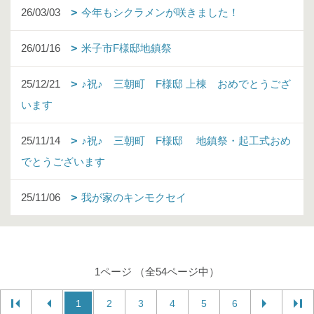
26/03/03
今年もシクラメンが咲きました！
26/01/16
米子市F様邸地鎮祭
25/12/21
♪祝♪ 三朝町 F様邸 上棟 おめでとうござ
います
25/11/14
♪祝♪ 三朝町 F様邸 地鎮祭・起工式おめ
でとうございます
25/11/06
我が家のキンモクセイ
1ページ （全54ページ中）
1
2
3
4
5
6