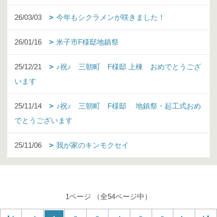
26/03/03
今年もシクラメンが咲きました！
26/01/16
米子市F様邸地鎮祭
25/12/21
♪祝♪ 三朝町 F様邸 上棟 おめでとうござ
います
25/11/14
♪祝♪ 三朝町 F様邸 地鎮祭・起工式おめ
でとうございます
25/11/06
我が家のキンモクセイ
1ページ （全54ページ中）