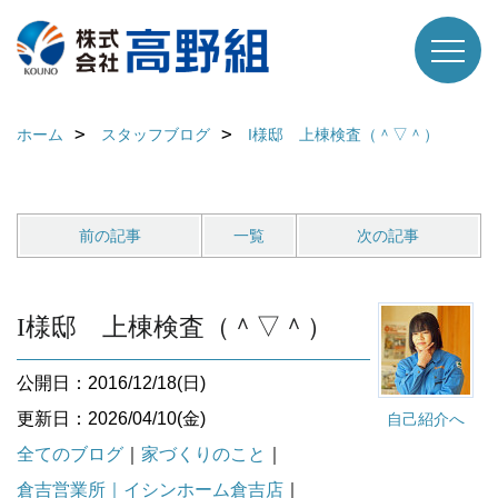
ホーム
スタッフブログ
I様邸 上棟検査（＾▽＾）
前の記事
一覧
次の記事
I様邸 上棟検査（＾▽＾）
公開日：2016/12/18(日)
更新日：2026/04/10(金)
自己紹介へ
全てのブログ
｜
家づくりのこと
｜
倉吉営業所｜イシンホーム倉吉店
｜