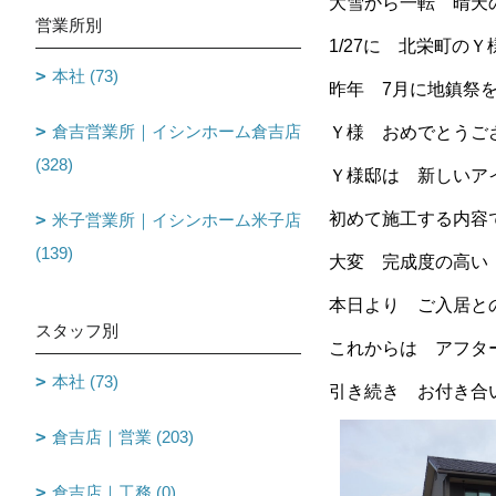
大雪から一転 晴天
営業所別
1/27に 北栄町の
本社 (73)
昨年 7月に地鎮祭
倉吉営業所｜イシンホーム倉吉店
Ｙ様 おめでとうご
(328)
Ｙ様邸は 新しい
初めて施工する内容
米子営業所｜イシンホーム米子店
(139)
大変 完成度の高い
本日より ご入居と
スタッフ別
これからは アフタ
本社 (73)
引き続き お付き合
倉吉店｜営業 (203)
倉吉店｜工務 (0)