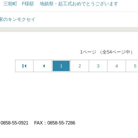
♪ 三朝町 F様邸 地鎮祭・起工式おめでとうございます
家のキンモクセイ
1ページ （全54ページ中）
1
2
3
4
5
：
0858-55-0921
FAX：0858-55-7286