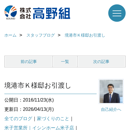
ホーム
スタッフブログ
境港市Ｋ様邸お引渡し
前の記事
一覧
次の記事
境港市Ｋ様邸お引渡し
公開日：2016/11/23(水)
更新日：2026/04/13(月)
自己紹介へ
全てのブログ
｜
家づくりのこと
｜
米子営業所｜イシンホーム米子店
｜