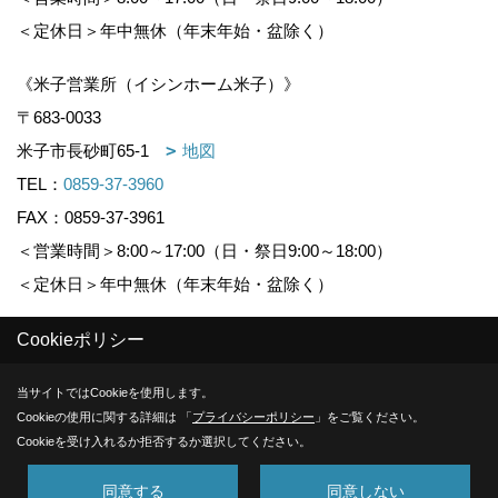
＜定休日＞年中無休（年末年始・盆除く）
《米子営業所（イシンホーム米子）》
〒683-0033
米子市長砂町65-1
地図
TEL：
0859-37-3960
FAX：0859-37-3961
＜営業時間＞8:00～17:00（日・祭日9:00～18:00）
＜定休日＞年中無休（年末年始・盆除く）
Cookieポリシー
Copyright (c) KOUNOGUMI. All Rights Reserved.
当サイトではCookieを使用します。
Produced by
ゴデスクリエイト
Cookieの使用に関する詳細は 「
プライバシーポリシー
」をご覧ください。
Cookieを受け入れるか拒否するか選択してください。
同意する
同意しない