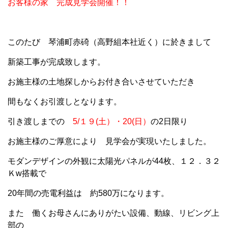
お客様の家 完成見学会開催
！！
このたび 琴浦町赤碕（高野組本社近く）に於きまして
新築工事が完成致します。
お施主様の土地探しからお付き合いさせていただき
間もなくお引渡しとなります。
引き渡しまでの
5/１９(土）・20(日）
の2日限り
お施主様のご厚意により 見学会が実現いたしました。
モダンデザインの外観に太陽光パネルが44枚、１２．３２
Ｋw搭載で
20年間の売電利益は 約580万になります。
また 働くお母さんにありがたい設備、動線、リビング上
部の