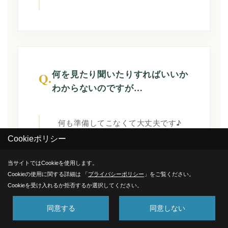
何を見たり聞いたりすればいいか
Q.
わからないのですが…
何も準備してこなくて大丈夫です♪
スタッフが間取りや設備のポイント
Cookieポリシー
を分かりやすく丁寧にご案内しま
当サイトではCookieを使用します。
す。まずは「このリビング、落ち着
Cookieの使用に関する詳細は 「
プライバシーポリシー
」をご覧ください。
くね」「空気が爽やかだね」といっ
Cookieを受け入れるか拒否するか選択してください。
た, 感覚的な楽しさを掴んでいただく
同意する
同意しない
のが一番です。