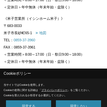
＜定休日＞年中無休（年末年始・盆除く）
《米子営業所（イシンホーム米子）》
〒683-0033
米子市長砂町65-1
地図
TEL：
0859-37-3960
FAX：0859-37-3961
＜営業時間＞8:00～17:00（日・祭日9:00～18:00）
＜定休日＞年中無休（年末年始・盆除く）
Cookieポリシー
Copyright (c) KOUNOGUMI. All Rights Reserved.
当サイトではCookieを使用します。
Produced by
ゴデスクリエイト
Cookieの使用に関する詳細は 「
プライバシーポリシー
」をご覧ください。
Cookieを受け入れるか拒否するか選択してください。
同意する
同意しない