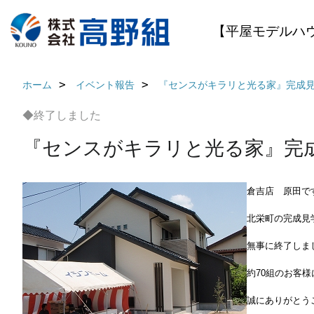
【平屋モデルハ
ホーム
イベント報告
『センスがキラリと光る家』完成
◆終了しました
『センスがキラリと光る家』完
倉吉店 原田で
北栄町の完成見
無事に終了しま
約70組のお客
誠にありがとう