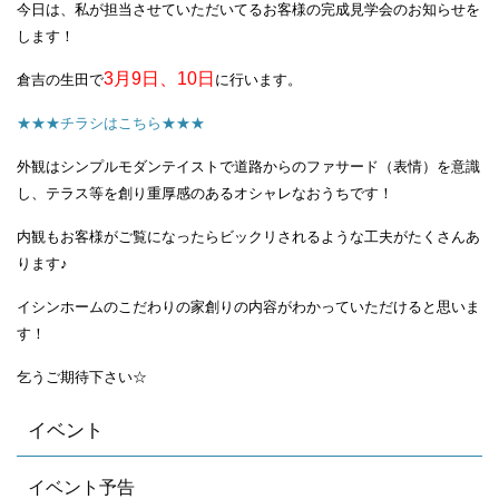
今日は、私が担当させていただいてるお客様の
完成見学会のお知らせを
します！
3月9日、10日
倉吉の生田で
に行います。
★★★チラシはこちら★★★
外観はシンプルモダンテイストで道路からのファサード
（表情）を意識
し、テラス等を創り重厚感のあるオシャレな
おうちです！
内観もお客様がご覧になったらビックリされるような工夫がたくさんあ
ります♪
イシンホームのこだわりの家創りの内容がわかっていただけると思いま
す！
乞うご期待下さい☆
イベント
イベント予告