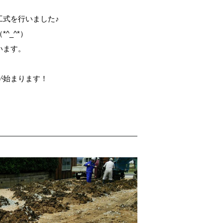
工式を行いました♪
^_^*）
います。
が始まります！