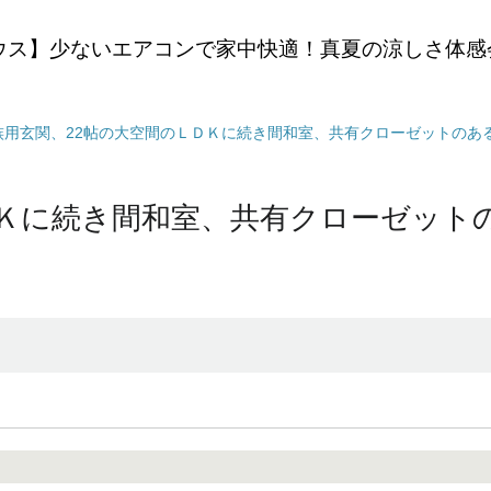
ウス】少ないエアコンで家中快適！真夏の涼しさ体感
族用玄関、22帖の大空間のＬＤＫに続き間和室、共有クローゼットのあるキ
ＤＫに続き間和室、共有クローゼット