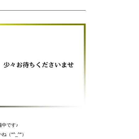
備中です♪
（*^_^*）