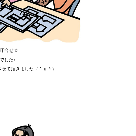
打合せ☆
でした♪
させて頂きました（＾ｕ＾）