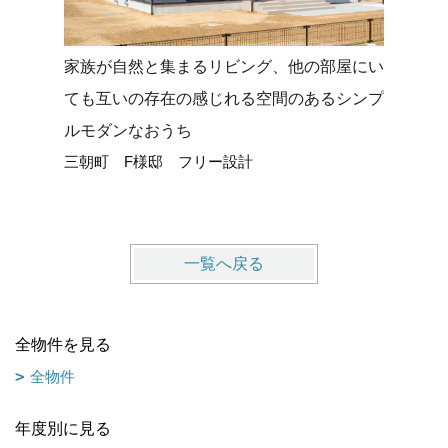
家族が自然と集まるリビング、他の部屋にい
勾配天井
ても互いの存在の感じれる空間のあるシンプ
グでさら
ルモダンなおうち
のおうち(*
三朝町 F様邸 フリー設計
琴浦町 
一覧へ戻る
全物件を見る
全物件
年度別に見る