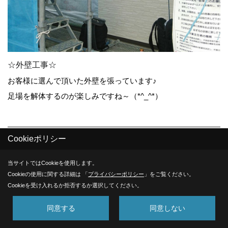
☆外壁工事☆
お客様に選んで頂いた外壁を張っています♪
足場を解体するのが楽しみですね～（*^_^*）
28. 2017年08月02日
Cookieポリシー
当サイトではCookieを使用します。
Cookieの使用に関する詳細は 「
プライバシーポリシー
」をご覧ください。
Cookieを受け入れるか拒否するか選択してください。
同意する
同意しない