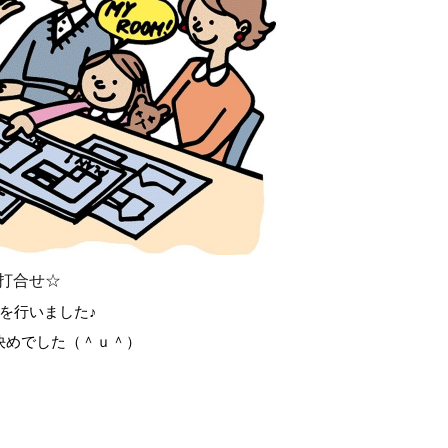
打合せ☆
を行いました♪
決めでした（＾ｕ＾）