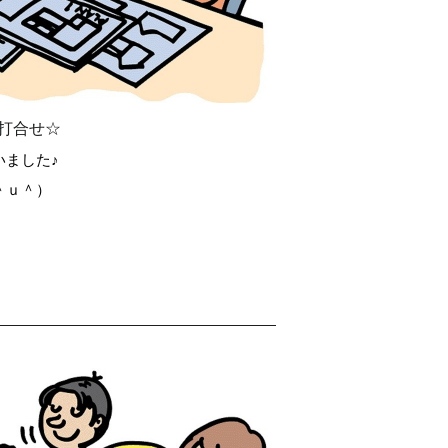
打合せ☆
いました♪
＾ｕ＾）