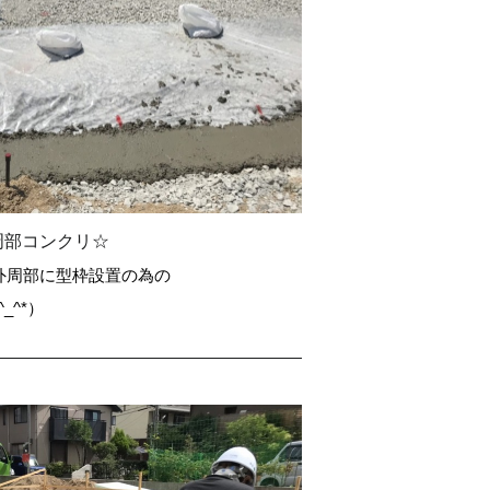
周部コンクリ☆
外周部に型枠設置の為の
_^*）