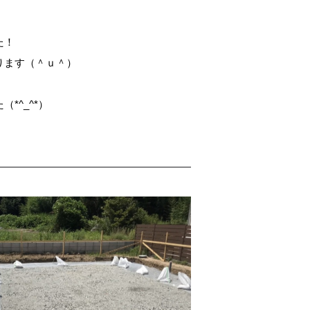
た！
ります（＾ｕ＾）
*^_^*）