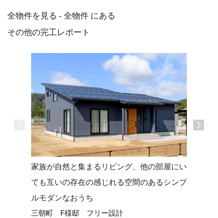
全物件を見る - 全物件 にある
その他の完工レポート
家族が自然と集まるリビング、他の部屋にい
勾配天井
ても互いの存在の感じれる空間のあるシンプ
グでさら
ルモダンなおうち
のおうち(*
三朝町 F様邸 フリー設計