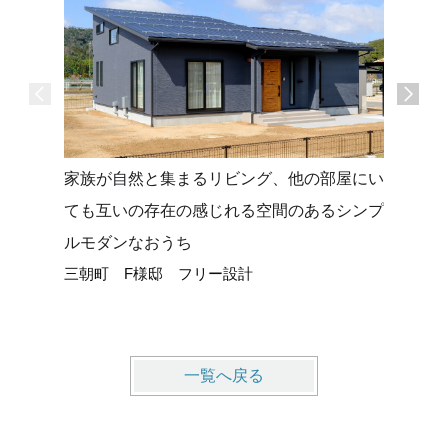
家族が自然と集まるリビング、他の部屋にい
勾配天井
ても互いの存在の感じれる空間のあるシンプ
グでさら
ルモダンなおうち
のおうち(*
三朝町 F様邸 フリー設計
琴浦町 
一覧へ戻る