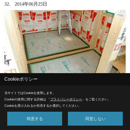
32. 2014年06月25日
Cookieポリシー
当サイトではCookieを使用します。
フローリング貼り
Cookieの使用に関する詳細は 「
プライバシーポリシー
」をご覧ください。
Cookieを受け入れるか拒否するか選択してください。
フローリングを貼った後は、養生をして傷がつかないように
していきます♪
同意する
同意しない