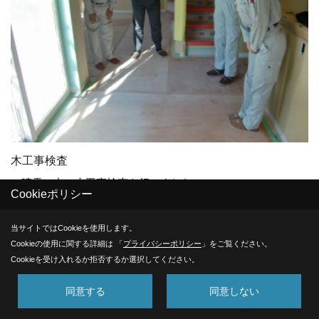
木工事検査
晴天の中、木工事検査を行いました。
Cookieポリシー
当サイトではCookieを使用します。
31. 2011年09月24日
Cookieの使用に関する詳細は 「
プライバシーポリシー
」をご覧ください。
Cookieを受け入れるか拒否するか選択してください。
同意する
同意しない