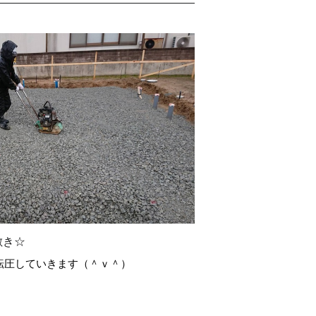
敷き☆
転圧していきます（＾ｖ＾）