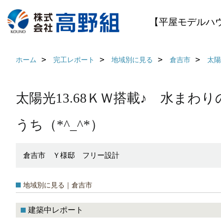
【平屋モデルハ
ホーム
完工レポート
地域別に見る
倉吉市
太陽
太陽光13.68ＫＷ搭載♪ 水ま
うち（*^_^*）
倉吉市 Ｙ様邸 フリー設計
地域別に見る｜倉吉市
建築中レポート