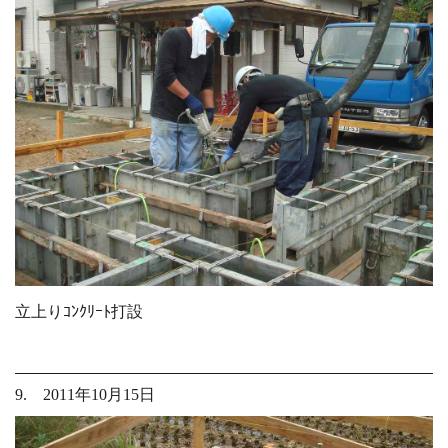
立上りｺﾝｸﾘｰﾄ打設
9. 2011年10月15日