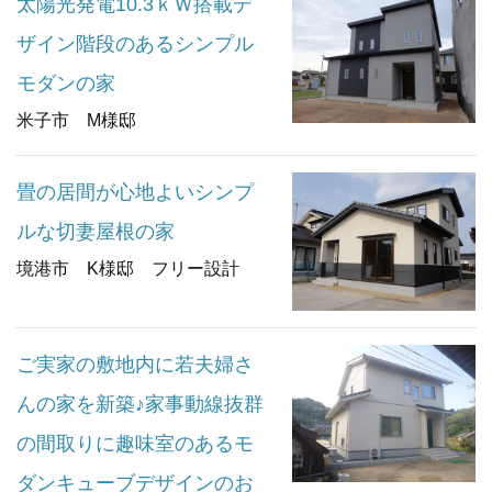
太陽光発電10.3ｋＷ搭載デ
ザイン階段のあるシンプル
モダンの家
米子市 М様邸
畳の居間が心地よいシンプ
ルな切妻屋根の家
境港市 K様邸 フリー設計
ご実家の敷地内に若夫婦さ
んの家を新築♪家事動線抜群
の間取りに趣味室のあるモ
ダンキューブデザインのお