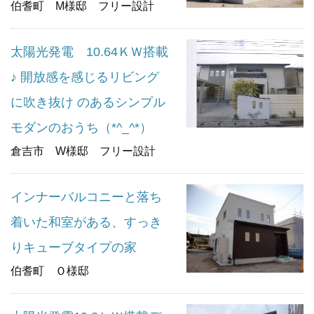
伯耆町 M様邸 フリー設計
太陽光発電 10.64ＫＷ搭載
♪ 開放感を感じるリビング
に吹き抜け のあるシンプル
モダンのおうち（*^_^*）
倉吉市 W様邸 フリー設計
インナーバルコニーと落ち
着いた和室がある、すっき
りキューブタイプの家
伯耆町 Ｏ様邸