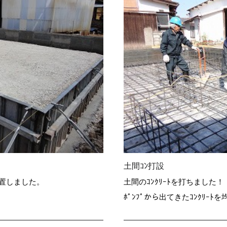
土間ｺﾝ打設
設置しました。
土間のｺﾝｸﾘｰﾄを打ちました！
ﾎﾟﾝﾌﾟから出てきたｺﾝｸﾘｰ