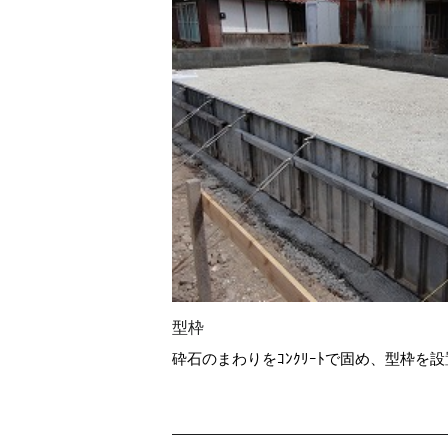
型枠
砕石のまわりをｺﾝｸﾘｰﾄで固め、型枠を