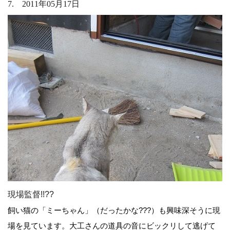
7. 2011年05月17日
現場監督!!??
飼い猫の「ミーちゃん」（だったかな???）も興味深そうに現
場を見ています。大工さんの道具の音にビックリして逃げて