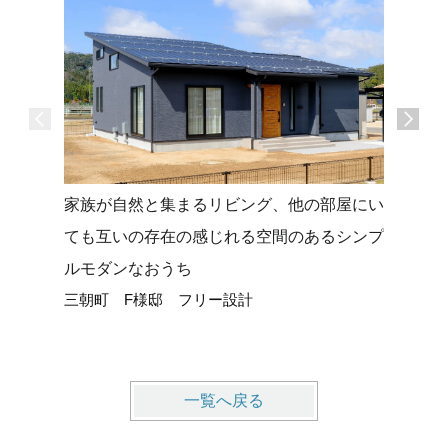
家族が自然と集まるリビング、他の部屋にい
勾配天井
ても互いの存在の感じれる空間のあるシンプ
グでさら
ルモダンなおうち
のおうち(*
三朝町 F様邸 フリー設計
琴浦町 
一覧へ戻る