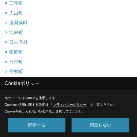
三朝町
大山町
湯梨浜町
北栄町
日吉津村
南部町
日野町
伯耆町
江府町
Cookieポリシー
島根県
当サイトではCookieを使用します。
岡山県
Cookieの使用に関する詳細は 「
プライバシーポリシー
」をご覧ください。
Cookieを受け入れるか拒否するか選択してください。
事業所・部門別で見る
同意する
同意しない
住宅部門 - 倉吉営業所
住宅部門 - 米子営業所