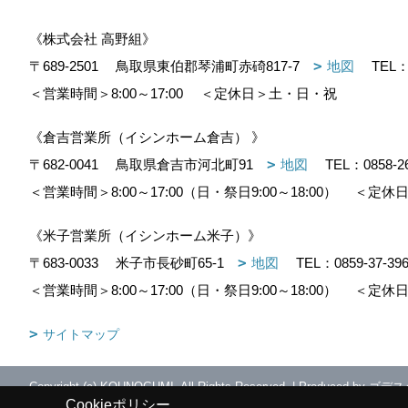
《株式会社 高野組》
〒689-2501
鳥取県東伯郡琴浦町赤碕817-7
地図
TEL
＜営業時間＞8:00～17:00
＜定休日＞土・日・祝
《倉吉営業所（イシンホーム倉吉） 》
〒682-0041
鳥取県倉吉市河北町91
地図
TEL：
0858-2
＜営業時間＞8:00～17:00（日・祭日9:00～18:00）
＜定休日
《米子営業所（イシンホーム米子）》
〒683-0033
米子市長砂町65-1
地図
TEL：
0859-37-39
＜営業時間＞8:00～17:00（日・祭日9:00～18:00）
＜定休日
サイトマップ
Copyright (c) KOUNOGUMI. All Rights Reserved.
|
Produced by
ゴデス
Cookieポリシー