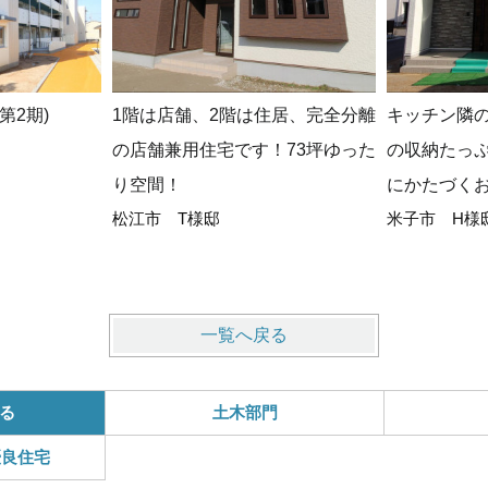
第2期)
1階は店舗、2階は住居、完全分離
キッチン隣
の店舗兼用住宅です！73坪ゆった
の収納たっ
り空間！
にかたづく
松江市 T様邸
米子市 H様
一覧へ戻る
る
土木部門
優良住宅