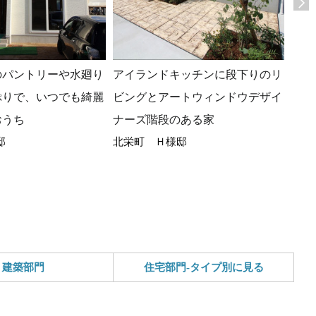
のパントリーや水廻り
アイランドキッチンに段下りのリ
ビル
ぷりで、いつでも綺麗
ビングとアートウィンドウデザイ
まる
境港
おうち
ナーズ階段のある家
邸
北栄町 Ｈ様邸
建築部門
住宅部門-タイプ別に見る