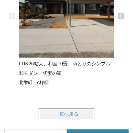
LDK26帖大、和室10畳、ゆとりのシンプル
太陽光パ
和モダン 切妻の家
ッチンの
北栄町 A様邸
ち
琴浦町 
一覧へ戻る