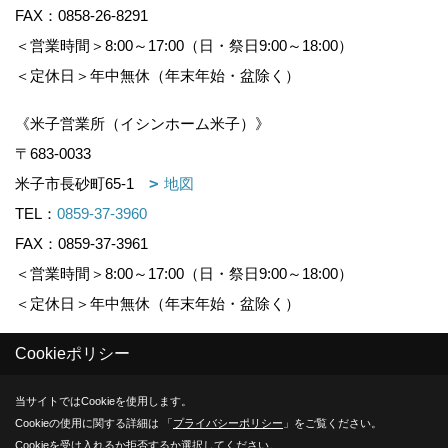
FAX：0858-26-8291
＜営業時間＞8:00～17:00（日・祭日9:00～18:00）
＜定休日＞年中無休（年末年始・盆除く）
《米子営業所（イシンホーム米子）》
〒683-0033
米子市長砂町65-1
地図
TEL：
0859-37-3960
FAX：0859-37-3961
＜営業時間＞8:00～17:00（日・祭日9:00～18:00）
＜定休日＞年中無休（年末年始・盆除く）
Cookieポリシー
Copyright (c) KOUNOGUMI. All Rights Reserved.
当サイトではCookieを使用します。
Produced by
ゴデスクリエイト
Cookieの使用に関する詳細は 「
プライバシーポリシー
」をご覧ください。
Cookieを受け入れるか拒否するか選択してください。