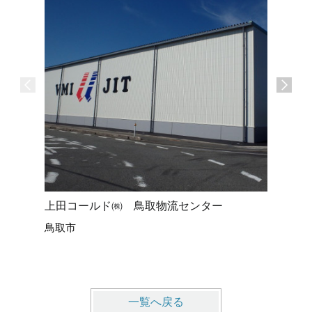
上田コールド㈱ 鳥取物流センター
太陽光パ
鳥取市
コニーの
倉吉市 Y
一覧へ戻る