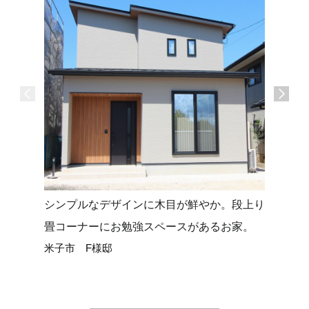
シンプルなデザインに木目が鮮やか。段上り
タイルデ
畳コーナーにお勉強スペースがあるお家。
せる平屋
米子市 F様邸
米子市 