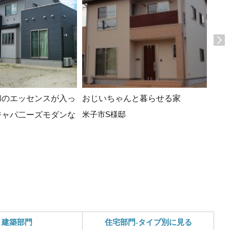
和のエッセンスが入っ
おじいちゃんと暮らせる家
子供
米子市S様邸
ジャパ二ーズモダンな
30
プル
北栄
建築部門
住宅部門-タイプ別に見る