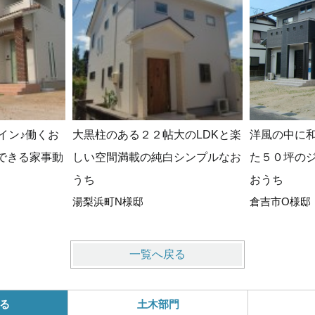
イン♪働くお
大黒柱のある２２帖大のLDKと楽
洋風の中に
できる家事動
しい空間満載の純白シンプルなお
た５０坪の
うち
おうち
湯梨浜町N様邸
倉吉市O様邸
一覧へ戻る
る
土木部門