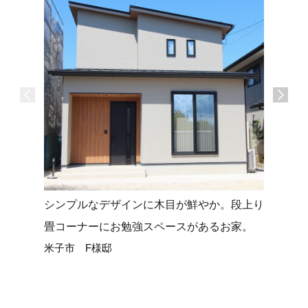
シンプルなデザインに木目が鮮やか。段上り
タイルデ
畳コーナーにお勉強スペースがあるお家。
せる平屋
米子市 F様邸
米子市 