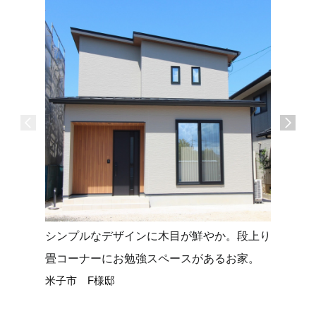
シンプルなデザインに木目が鮮やか。段上り
タイルデ
畳コーナーにお勉強スペースがあるお家。
せる平屋
米子市 F様邸
米子市 