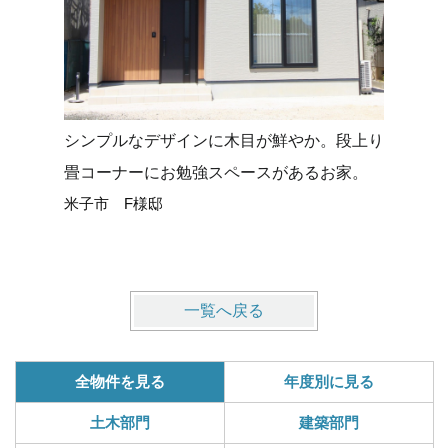
シンプルなデザインに木目が鮮やか。段上り
タイルデ
畳コーナーにお勉強スペースがあるお家。
せる平屋
米子市 F様邸
米子市 
一覧へ戻る
全物件を見る
年度別に見る
土木部門
建築部門