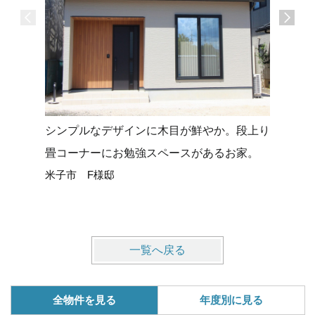
シンプルなデザインに木目が鮮やか。段上り
タイルデ
畳コーナーにお勉強スペースがあるお家。
せる平屋
米子市 F様邸
米子市 
一覧へ戻る
全物件を見る
年度別に見る