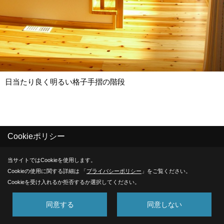
日当たり良く明るい格子手摺の階段
Cookieポリシー
年度別に見る - 2008年 にある
その他のフォトギャラリー
当サイトではCookieを使用します。
Cookieの使用に関する詳細は 「
プライバシーポリシー
」をご覧ください。
Cookieを受け入れるか拒否するか選択してください。
同意する
同意しない