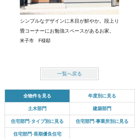
シンプルなデザインに木目が鮮やか。段上り
タイルデ
畳コーナーにお勉強スペースがあるお家。
せる平屋
米子市 F様邸
米子市 
一覧へ戻る
全物件を見る
年度別に見る
土木部門
建築部門
住宅部門-タイプ別に見る
住宅部門-事業所別に見る
住宅部門-長期優良住宅