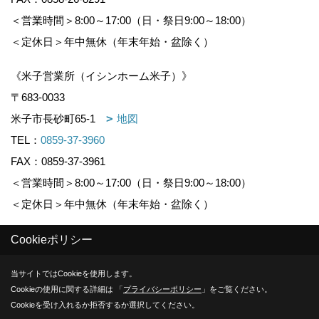
＜営業時間＞8:00～17:00（日・祭日9:00～18:00）
＜定休日＞年中無休（年末年始・盆除く）
《米子営業所（イシンホーム米子）》
〒683-0033
米子市長砂町65-1
地図
TEL：
0859-37-3960
FAX：0859-37-3961
＜営業時間＞8:00～17:00（日・祭日9:00～18:00）
＜定休日＞年中無休（年末年始・盆除く）
Cookieポリシー
Copyright (c) KOUNOGUMI. All Rights Reserved.
当サイトではCookieを使用します。
Produced by
ゴデスクリエイト
Cookieの使用に関する詳細は 「
プライバシーポリシー
」をご覧ください。
Cookieを受け入れるか拒否するか選択してください。