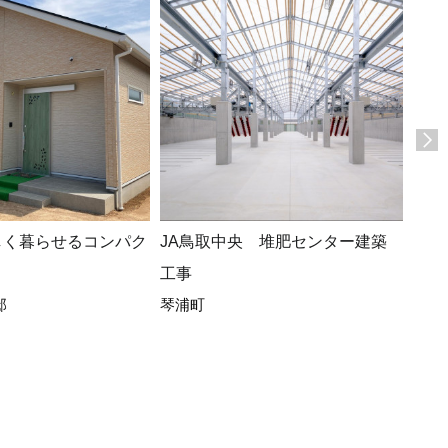
しく暮らせるコンパク
JA鳥取中央 堆肥センター建築
広々
工事
ト、
邸
琴浦町
ある
(*^-^
真庭