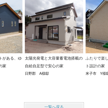
トがある、ゆ
太陽光発電と大容量蓄電池搭載の
ふたりで楽
の家
自給自足型で安心の家
ト設計の家
日野郡 A様邸
米子市 Y様
一覧へ戻る