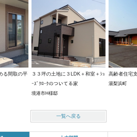
める間取の平
３３坪の土地に３LDK＋和室＋ｼｭ
高齢者住宅
湯梨浜町
ｰｽﾞｸﾛｰｸのついてる家
境港市H様邸
一覧へ戻る