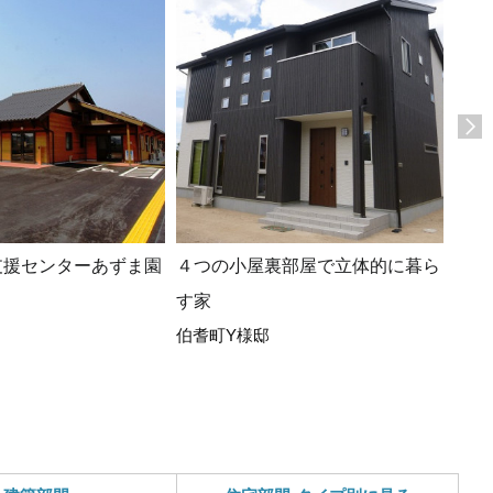
支援センターあずま園
４つの小屋裏部屋で立体的に暮ら
玄関
す家
ち。
伯耆町Y様邸
琴浦