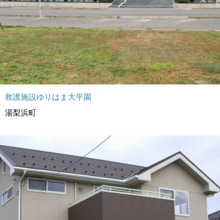
救護施設ゆりはま大平園
湯梨浜町