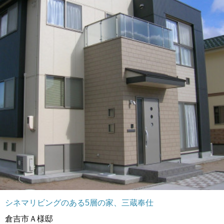
シネマリビングのある5層の家、三蔵奉仕
倉吉市Ａ様邸